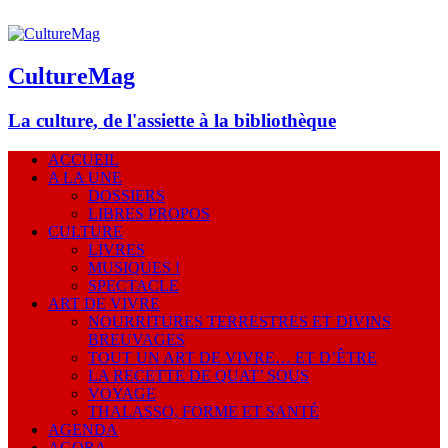
CultureMag
La culture, de l'assiette à la bibliothèque
ACCUEIL
A LA UNE
DOSSIERS
LIBRES PROPOS
CULTURE
LIVRES
MUSIQUES !
SPECTACLE
ART DE VIVRE
NOURRITURES TERRESTRES ET DIVINS
BREUVAGES
TOUT UN ART DE VIVRE… ET D’ÊTRE
LA RECETTE DE QUAT’ SOUS
VOYAGE
THALASSO, FORME ET SANTÉ
AGENDA
AGORA