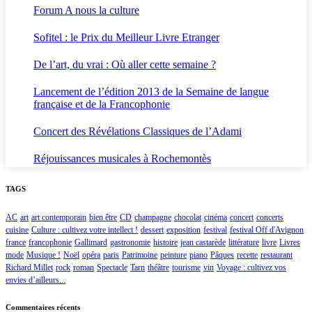
Forum A nous la culture
Sofitel : le Prix du Meilleur Livre Etranger
De l’art, du vrai : Où aller cette semaine ?
Lancement de l’édition 2013 de la Semaine de langue
française et de la Francophonie
Concert des Révélations Classiques de l’Adami
Réjouissances musicales à Rochemontès
TAGS
AC
art
art contemporain
bien être
CD
champagne
chocolat
cinéma
concert
concerts
cuisine
Culture : cultivez votre intellect !
dessert
exposition
festival
festival Off d'Avignon
france
francophonie
Gallimard
gastronomie
histoire
jean castarède
littérature
livre
Livres
mode
Musique !
Noël
opéra
paris
Patrimoine
peinture
piano
Pâques
recette
restaurant
Richard Millet
rock
roman
Spectacle
Tarn
théâtre
tourisme
vin
Voyage : cultivez vos
envies d’ailleurs...
Commentaires récents