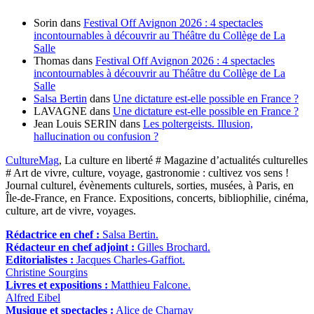
Sorin
dans
Festival Off Avignon 2026 : 4 spectacles
incontournables à découvrir au Théâtre du Collège de La
Salle
Thomas
dans
Festival Off Avignon 2026 : 4 spectacles
incontournables à découvrir au Théâtre du Collège de La
Salle
Salsa Bertin
dans
Une dictature est-elle possible en France ?
LAVAGNE
dans
Une dictature est-elle possible en France ?
Jean Louis SERIN
dans
Les poltergeists. Illusion,
hallucination ou confusion ?
CultureMag
, La culture en liberté # Magazine d’actualités culturelles
# Art de vivre, culture, voyage, gastronomie : cultivez vos sens !
Journal culturel, évènements culturels, sorties, musées, à Paris, en
Île-de-France, en France. Expositions, concerts, bibliophilie, cinéma,
culture, art de vivre, voyages.
Rédactrice en chef :
Salsa Bertin.
Rédacteur en chef adjoint :
Gilles Brochard.
Editorialistes :
Jacques Charles-Gaffiot.
Christine Sourgins
Livres et expositions :
Matthieu Falcone.
Alfred Eibel
Musique et spectacles :
Alice de Charnay