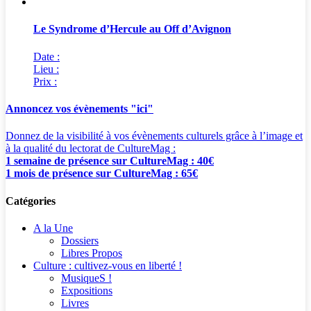
Le Syndrome d’Hercule au Off d’Avignon
Date :
Lieu :
Prix :
Annoncez vos évènements "ici"
Donnez de la visibilité à vos évènements culturels grâce à l’image et
à la qualité du lectorat de CultureMag :
1 semaine de présence sur CultureMag : 40€
1 mois de présence sur CultureMag : 65€
Catégories
A la Une
Dossiers
Libres Propos
Culture : cultivez-vous en liberté !
MusiqueS !
Expositions
Livres