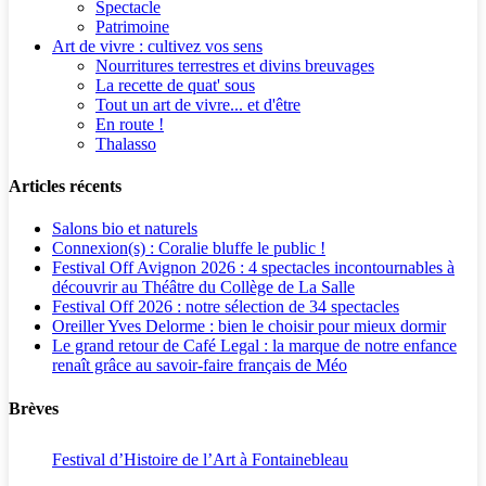
Spectacle
Patrimoine
Art de vivre : cultivez vos sens
Nourritures terrestres et divins breuvages
La recette de quat' sous
Tout un art de vivre... et d'être
En route !
Thalasso
Articles récents
Salons bio et naturels
Connexion(s) : Coralie bluffe le public !
Festival Off Avignon 2026 : 4 spectacles incontournables à
découvrir au Théâtre du Collège de La Salle
Festival Off 2026 : notre sélection de 34 spectacles
Oreiller Yves Delorme : bien le choisir pour mieux dormir
Le grand retour de Café Legal : la marque de notre enfance
renaît grâce au savoir-faire français de Méo
Brèves
Festival d’Histoire de l’Art à Fontainebleau