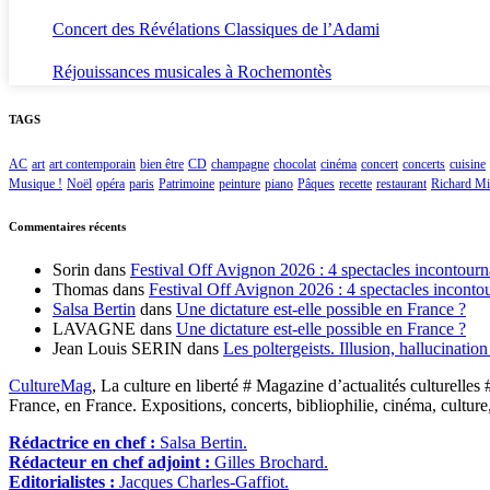
Concert des Révélations Classiques de l’Adami
Réjouissances musicales à Rochemontès
TAGS
AC
art
art contemporain
bien être
CD
champagne
chocolat
cinéma
concert
concerts
cuisine
Musique !
Noël
opéra
paris
Patrimoine
peinture
piano
Pâques
recette
restaurant
Richard Mil
Commentaires récents
Sorin
dans
Festival Off Avignon 2026 : 4 spectacles incontourn
Thomas
dans
Festival Off Avignon 2026 : 4 spectacles inconto
Salsa Bertin
dans
Une dictature est-elle possible en France ?
LAVAGNE
dans
Une dictature est-elle possible en France ?
Jean Louis SERIN
dans
Les poltergeists. Illusion, hallucinatio
CultureMag
, La culture en liberté # Magazine d’actualités culturelles 
France, en France. Expositions, concerts, bibliophilie, cinéma, culture
Rédactrice en chef :
Salsa Bertin.
Rédacteur en chef adjoint :
Gilles Brochard.
Editorialistes :
Jacques Charles-Gaffiot.