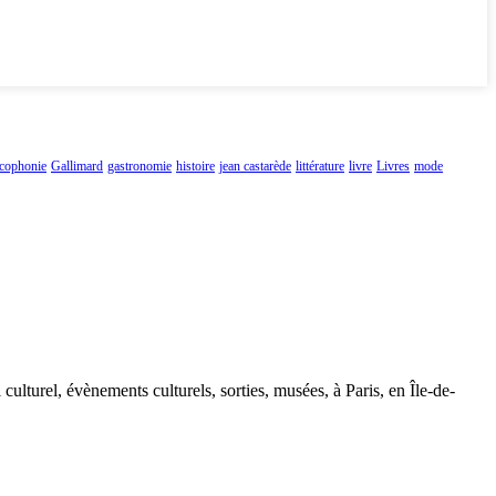
ncophonie
Gallimard
gastronomie
histoire
jean castarède
littérature
livre
Livres
mode
 culturel, évènements culturels, sorties, musées, à Paris, en Île-de-