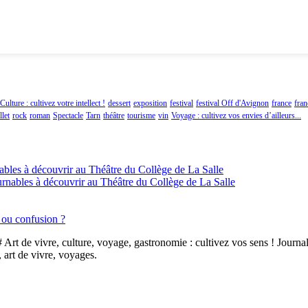
Culture : cultivez votre intellect !
dessert
exposition
festival
festival Off d'Avignon
france
fra
let
rock
roman
Spectacle
Tarn
théâtre
tourisme
vin
Voyage : cultivez vos envies d’ailleurs...
ables à découvrir au Théâtre du Collège de La Salle
urnables à découvrir au Théâtre du Collège de La Salle
n ou confusion ?
# Art de vivre, culture, voyage, gastronomie : cultivez vos sens ! Journal
, art de vivre, voyages.