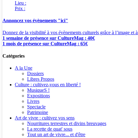
Lieu :
Prix :
Annoncez vos évènements "ici"
Donnez de la visibilité à vos évènements culturels grâce à l’image et à
1 semaine de présence sur CultureMag : 40€
1 mois de présence sur CultureMag : 65€
Catégories
A la Une
Dossiers
Libres Propos
Culture : cultivez-vous en liberté !
MusiqueS !
Expositions
Livres
Spectacle
Patrimoine
Art de vivre : cultivez vos sens
Nourritures terrestres et divins breuvages
La recette de quat' sous
Tout un art de vivre... et d'être