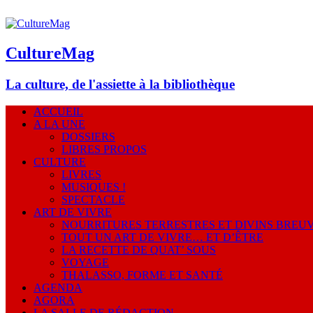
CultureMag
La culture, de l'assiette à la bibliothèque
ACCUEIL
A LA UNE
DOSSIERS
LIBRES PROPOS
CULTURE
LIVRES
MUSIQUES !
SPECTACLE
ART DE VIVRE
NOURRITURES TERRESTRES ET DIVINS BREU
TOUT UN ART DE VIVRE… ET D’ÊTRE
LA RECETTE DE QUAT’ SOUS
VOYAGE
THALASSO, FORME ET SANTÉ
AGENDA
AGORA
LA SALLE DE RÉDACTION