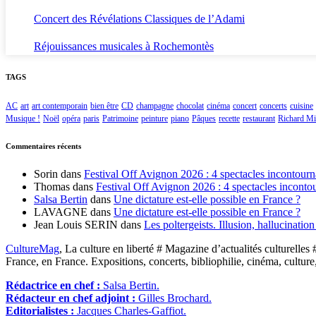
Concert des Révélations Classiques de l’Adami
Réjouissances musicales à Rochemontès
TAGS
AC
art
art contemporain
bien être
CD
champagne
chocolat
cinéma
concert
concerts
cuisine
Musique !
Noël
opéra
paris
Patrimoine
peinture
piano
Pâques
recette
restaurant
Richard Mil
Commentaires récents
Sorin
dans
Festival Off Avignon 2026 : 4 spectacles incontourn
Thomas
dans
Festival Off Avignon 2026 : 4 spectacles inconto
Salsa Bertin
dans
Une dictature est-elle possible en France ?
LAVAGNE
dans
Une dictature est-elle possible en France ?
Jean Louis SERIN
dans
Les poltergeists. Illusion, hallucinatio
CultureMag
, La culture en liberté # Magazine d’actualités culturelles 
France, en France. Expositions, concerts, bibliophilie, cinéma, culture
Rédactrice en chef :
Salsa Bertin.
Rédacteur en chef adjoint :
Gilles Brochard.
Editorialistes :
Jacques Charles-Gaffiot.