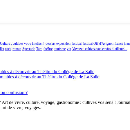
Culture : cultivez votre intellect !
dessert
exposition
festival
festival Off d'Avignon
france
fra
let
rock
roman
Spectacle
Tarn
théâtre
tourisme
vin
Voyage : cultivez vos envies d’ailleurs...
ables à découvrir au Théâtre du Collège de La Salle
urnables à découvrir au Théâtre du Collège de La Salle
n ou confusion ?
# Art de vivre, culture, voyage, gastronomie : cultivez vos sens ! Journal
, art de vivre, voyages.