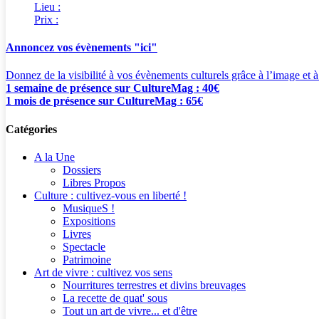
Lieu :
Prix :
Annoncez vos évènements "ici"
Donnez de la visibilité à vos évènements culturels grâce à l’image et à
1 semaine de présence sur CultureMag : 40€
1 mois de présence sur CultureMag : 65€
Catégories
A la Une
Dossiers
Libres Propos
Culture : cultivez-vous en liberté !
MusiqueS !
Expositions
Livres
Spectacle
Patrimoine
Art de vivre : cultivez vos sens
Nourritures terrestres et divins breuvages
La recette de quat' sous
Tout un art de vivre... et d'être