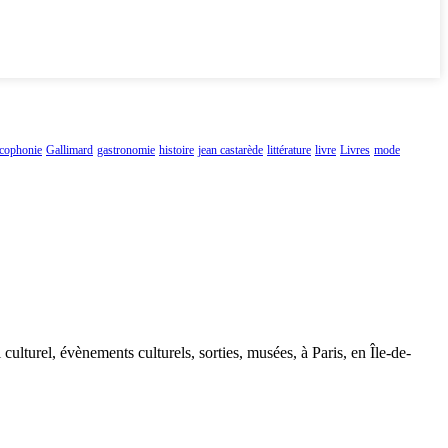
ncophonie
Gallimard
gastronomie
histoire
jean castarède
littérature
livre
Livres
mode
 culturel, évènements culturels, sorties, musées, à Paris, en Île-de-