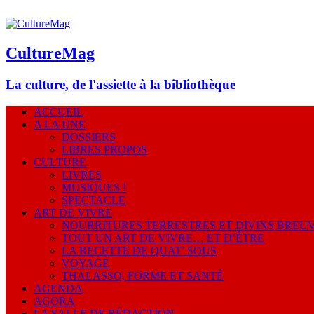
CultureMag
La culture, de l'assiette à la bibliothèque
ACCUEIL
A LA UNE
DOSSIERS
LIBRES PROPOS
CULTURE
LIVRES
MUSIQUES !
SPECTACLE
ART DE VIVRE
NOURRITURES TERRESTRES ET DIVINS BREU
TOUT UN ART DE VIVRE… ET D’ÊTRE
LA RECETTE DE QUAT’ SOUS
VOYAGE
THALASSO, FORME ET SANTÉ
AGENDA
AGORA
LA SALLE DE RÉDACTION