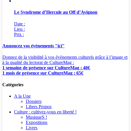
Le Syndrome d’Hercule au Off d’Avignon
Date :
Lieu :
Prix :
Annoncez vos évènements "ici"
Donnez de la visibilité à vos évènements culturels grâce à l’image et
à la qualité du lectorat de CultureMag :
1 semaine de présence sur CultureMag : 40€
1 mois de présence sur CultureMag : 65€
Catégories
A la Une
Dossiers
Libres Propos
Culture : cultivez-vous en liberté !
MusiqueS !
Expositions
Livres