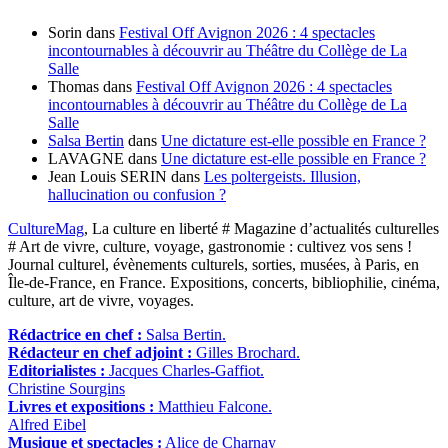
Sorin
dans
Festival Off Avignon 2026 : 4 spectacles
incontournables à découvrir au Théâtre du Collège de La
Salle
Thomas
dans
Festival Off Avignon 2026 : 4 spectacles
incontournables à découvrir au Théâtre du Collège de La
Salle
Salsa Bertin
dans
Une dictature est-elle possible en France ?
LAVAGNE
dans
Une dictature est-elle possible en France ?
Jean Louis SERIN
dans
Les poltergeists. Illusion,
hallucination ou confusion ?
CultureMag
, La culture en liberté # Magazine d’actualités culturelles
# Art de vivre, culture, voyage, gastronomie : cultivez vos sens !
Journal culturel, évènements culturels, sorties, musées, à Paris, en
Île-de-France, en France. Expositions, concerts, bibliophilie, cinéma,
culture, art de vivre, voyages.
Rédactrice en chef :
Salsa Bertin.
Rédacteur en chef adjoint :
Gilles Brochard.
Editorialistes :
Jacques Charles-Gaffiot.
Christine Sourgins
Livres et expositions :
Matthieu Falcone.
Alfred Eibel
Musique et spectacles :
Alice de Charnay