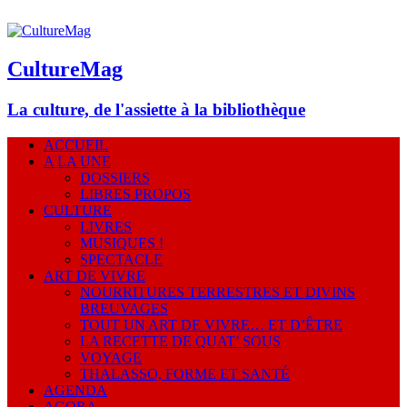
CultureMag
La culture, de l'assiette à la bibliothèque
ACCUEIL
A LA UNE
DOSSIERS
LIBRES PROPOS
CULTURE
LIVRES
MUSIQUES !
SPECTACLE
ART DE VIVRE
NOURRITURES TERRESTRES ET DIVINS
BREUVAGES
TOUT UN ART DE VIVRE… ET D’ÊTRE
LA RECETTE DE QUAT’ SOUS
VOYAGE
THALASSO, FORME ET SANTÉ
AGENDA
AGORA