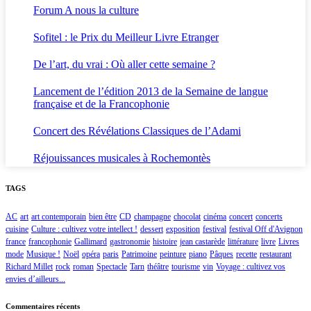
Forum A nous la culture
Sofitel : le Prix du Meilleur Livre Etranger
De l’art, du vrai : Où aller cette semaine ?
Lancement de l’édition 2013 de la Semaine de langue
française et de la Francophonie
Concert des Révélations Classiques de l’Adami
Réjouissances musicales à Rochemontès
TAGS
AC
art
art contemporain
bien être
CD
champagne
chocolat
cinéma
concert
concerts
cuisine
Culture : cultivez votre intellect !
dessert
exposition
festival
festival Off d'Avignon
france
francophonie
Gallimard
gastronomie
histoire
jean castarède
littérature
livre
Livres
mode
Musique !
Noël
opéra
paris
Patrimoine
peinture
piano
Pâques
recette
restaurant
Richard Millet
rock
roman
Spectacle
Tarn
théâtre
tourisme
vin
Voyage : cultivez vos
envies d’ailleurs...
Commentaires récents