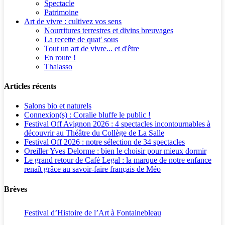
Spectacle
Patrimoine
Art de vivre : cultivez vos sens
Nourritures terrestres et divins breuvages
La recette de quat' sous
Tout un art de vivre... et d'être
En route !
Thalasso
Articles récents
Salons bio et naturels
Connexion(s) : Coralie bluffe le public !
Festival Off Avignon 2026 : 4 spectacles incontournables à
découvrir au Théâtre du Collège de La Salle
Festival Off 2026 : notre sélection de 34 spectacles
Oreiller Yves Delorme : bien le choisir pour mieux dormir
Le grand retour de Café Legal : la marque de notre enfance
renaît grâce au savoir-faire français de Méo
Brèves
Festival d’Histoire de l’Art à Fontainebleau