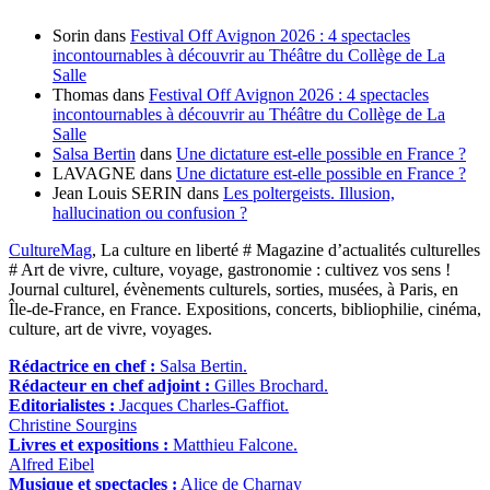
Sorin
dans
Festival Off Avignon 2026 : 4 spectacles
incontournables à découvrir au Théâtre du Collège de La
Salle
Thomas
dans
Festival Off Avignon 2026 : 4 spectacles
incontournables à découvrir au Théâtre du Collège de La
Salle
Salsa Bertin
dans
Une dictature est-elle possible en France ?
LAVAGNE
dans
Une dictature est-elle possible en France ?
Jean Louis SERIN
dans
Les poltergeists. Illusion,
hallucination ou confusion ?
CultureMag
, La culture en liberté # Magazine d’actualités culturelles
# Art de vivre, culture, voyage, gastronomie : cultivez vos sens !
Journal culturel, évènements culturels, sorties, musées, à Paris, en
Île-de-France, en France. Expositions, concerts, bibliophilie, cinéma,
culture, art de vivre, voyages.
Rédactrice en chef :
Salsa Bertin.
Rédacteur en chef adjoint :
Gilles Brochard.
Editorialistes :
Jacques Charles-Gaffiot.
Christine Sourgins
Livres et expositions :
Matthieu Falcone.
Alfred Eibel
Musique et spectacles :
Alice de Charnay