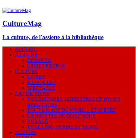
CultureMag
La culture, de l'assiette à la bibliothèque
ACCUEIL
A LA UNE
DOSSIERS
LIBRES PROPOS
CULTURE
LIVRES
MUSIQUES !
SPECTACLE
ART DE VIVRE
NOURRITURES TERRESTRES ET DIVINS
BREUVAGES
TOUT UN ART DE VIVRE… ET D’ÊTRE
LA RECETTE DE QUAT’ SOUS
VOYAGE
THALASSO, FORME ET SANTÉ
AGENDA
AGORA