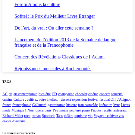
Forum A nous la culture
Sofitel : le Prix du Meilleur Livre Etranger
De l’art, du vrai : Où aller cette semaine ?
Lancement de l’édition 2013 de la Semaine de langue
française et de la Francophonie
Concert des Révélations Classiques de l’Adami
Réjouissances musicales à Rochemontès
TAGS
AC
art
art contemporain
bien être
CD
champagne
chocolat
cinéma
concert
concerts
cuisine
Culture : cultivez votre intellect !
dessert
exposition
festival
festival Off d'Avignon
france
francophonie
Gallimard
gastronomie
histoire
jean castarède
littérature
livre
Livres
mode
Musique !
Noël
opéra
paris
Patrimoine
peinture
piano
Pâques
recette
restaurant
Richard Millet
rock
roman
Spectacle
Tarn
théâtre
tourisme
vin
Voyage : cultivez vos
envies d’ailleurs...
Commentaires récents