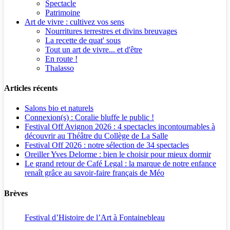
Spectacle
Patrimoine
Art de vivre : cultivez vos sens
Nourritures terrestres et divins breuvages
La recette de quat' sous
Tout un art de vivre... et d'être
En route !
Thalasso
Articles récents
Salons bio et naturels
Connexion(s) : Coralie bluffe le public !
Festival Off Avignon 2026 : 4 spectacles incontournables à
découvrir au Théâtre du Collège de La Salle
Festival Off 2026 : notre sélection de 34 spectacles
Oreiller Yves Delorme : bien le choisir pour mieux dormir
Le grand retour de Café Legal : la marque de notre enfance
renaît grâce au savoir-faire français de Méo
Brèves
Festival d’Histoire de l’Art à Fontainebleau