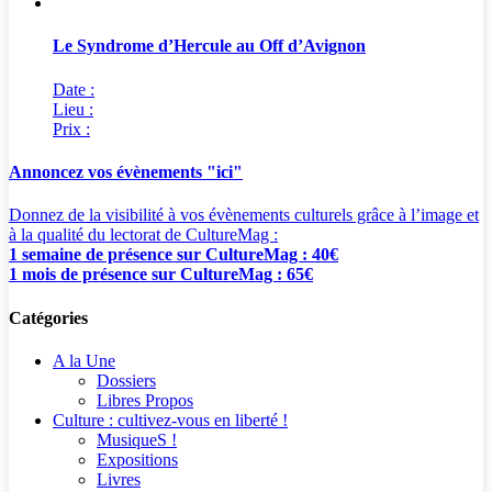
Le Syndrome d’Hercule au Off d’Avignon
Date :
Lieu :
Prix :
Annoncez vos évènements "ici"
Donnez de la visibilité à vos évènements culturels grâce à l’image et
à la qualité du lectorat de CultureMag :
1 semaine de présence sur CultureMag : 40€
1 mois de présence sur CultureMag : 65€
Catégories
A la Une
Dossiers
Libres Propos
Culture : cultivez-vous en liberté !
MusiqueS !
Expositions
Livres