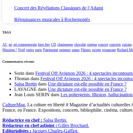
Concert des Révélations Classiques de l’Adami
Réjouissances musicales à Rochemontès
TAGS
AC
art
art contemporain
bien être
CD
champagne
chocolat
cinéma
concert
concerts
cuisine
Musique !
Noël
opéra
paris
Patrimoine
peinture
piano
Pâques
recette
restaurant
Richard Mil
Commentaires récents
Sorin
dans
Festival Off Avignon 2026 : 4 spectacles incontourn
Thomas
dans
Festival Off Avignon 2026 : 4 spectacles inconto
Salsa Bertin
dans
Une dictature est-elle possible en France ?
LAVAGNE
dans
Une dictature est-elle possible en France ?
Jean Louis SERIN
dans
Les poltergeists. Illusion, hallucinatio
CultureMag
, La culture en liberté # Magazine d’actualités culturelles 
France, en France. Expositions, concerts, bibliophilie, cinéma, culture
Rédactrice en chef :
Salsa Bertin.
Rédacteur en chef adjoint :
Gilles Brochard.
Editorialistes :
Jacques Charles-Gaffiot.