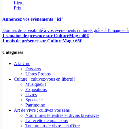
Lieu :
Prix :
Annoncez vos évènements "ici"
Donnez de la visibilité à vos évènements culturels grâce à l’image et à
1 semaine de présence sur CultureMag : 40€
1 mois de présence sur CultureMag : 65€
Catégories
A la Une
Dossiers
Libres Propos
Culture : cultivez-vous en liberté !
MusiqueS !
Expositions
Livres
Spectacle
Patrimoine
Art de vivre : cultivez vos sens
Nourritures terrestres et divins breuvages
La recette de quat' sous
Tout un art de vivre... et d'être