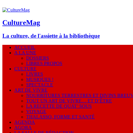
CultureMag
La culture, de l'assiette à la bibliothèque
ACCUEIL
A LA UNE
DOSSIERS
LIBRES PROPOS
CULTURE
LIVRES
MUSIQUES !
SPECTACLE
ART DE VIVRE
NOURRITURES TERRESTRES ET DIVINS BREU
TOUT UN ART DE VIVRE… ET D’ÊTRE
LA RECETTE DE QUAT’ SOUS
VOYAGE
THALASSO, FORME ET SANTÉ
AGENDA
AGORA
LA SALLE DE RÉDACTION