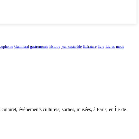
ncophonie
Gallimard
gastronomie
histoire
jean castarède
littérature
livre
Livres
mode
 culturel, évènements culturels, sorties, musées, à Paris, en Île-de-