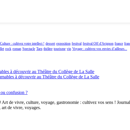
Culture : cultivez votre intellect !
dessert
exposition
festival
festival Off d'Avignon
france
fra
let
rock
roman
Spectacle
Tarn
théâtre
tourisme
vin
Voyage : cultivez vos envies d’ailleurs...
ables à découvrir au Théâtre du Collège de La Salle
urnables à découvrir au Théâtre du Collège de La Salle
n ou confusion ?
# Art de vivre, culture, voyage, gastronomie : cultivez vos sens ! Journal
, art de vivre, voyages.