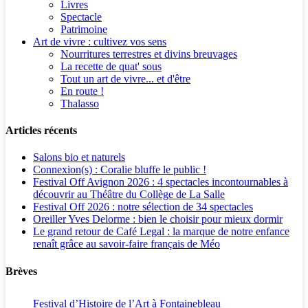
Livres
Spectacle
Patrimoine
Art de vivre : cultivez vos sens
Nourritures terrestres et divins breuvages
La recette de quat' sous
Tout un art de vivre... et d'être
En route !
Thalasso
Articles récents
Salons bio et naturels
Connexion(s) : Coralie bluffe le public !
Festival Off Avignon 2026 : 4 spectacles incontournables à
découvrir au Théâtre du Collège de La Salle
Festival Off 2026 : notre sélection de 34 spectacles
Oreiller Yves Delorme : bien le choisir pour mieux dormir
Le grand retour de Café Legal : la marque de notre enfance
renaît grâce au savoir-faire français de Méo
Brèves
Festival d’Histoire de l’Art à Fontainebleau