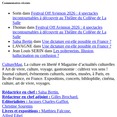
Commentaires récents
Sorin
dans
Festival Off Avignon 2026 : 4 spectacles
incontournables à découvrir au Théâtre du Collège de La
Salle
Thomas
dans
Festival Off Avignon 2026 : 4 spectacles
incontournables à découvrir au Théâtre du Collège de La
Salle
Salsa Bertin
dans
Une dictature est-elle possible en France ?
LAVAGNE
dans
Une dictature est-elle possible en France ?
Jean Louis SERIN
dans
Les poltergeists. Illusion,
hallucination ou confusion ?
CultureMag
, La culture en liberté # Magazine d’actualités culturelles
# Art de vivre, culture, voyage, gastronomie : cultivez vos sens !
Journal culturel, évènements culturels, sorties, musées, à Paris, en
Île-de-France, en France. Expositions, concerts, bibliophilie, cinéma,
culture, art de vivre, voyages.
Rédactrice en chef :
Salsa Bertin.
Rédacteur en chef adjoint :
Gilles Brochard.
Editorialistes :
Jacques Charles-Gaffiot.
Christine Sourgins
Livres et expositions :
Matthieu Falcone.
Alfred Eibel