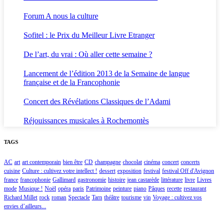
Forum A nous la culture
Sofitel : le Prix du Meilleur Livre Etranger
De l’art, du vrai : Où aller cette semaine ?
Lancement de l’édition 2013 de la Semaine de langue
française et de la Francophonie
Concert des Révélations Classiques de l’Adami
Réjouissances musicales à Rochemontès
TAGS
AC
art
art contemporain
bien être
CD
champagne
chocolat
cinéma
concert
concerts
cuisine
Culture : cultivez votre intellect !
dessert
exposition
festival
festival Off d'Avignon
france
francophonie
Gallimard
gastronomie
histoire
jean castarède
littérature
livre
Livres
mode
Musique !
Noël
opéra
paris
Patrimoine
peinture
piano
Pâques
recette
restaurant
Richard Millet
rock
roman
Spectacle
Tarn
théâtre
tourisme
vin
Voyage : cultivez vos
envies d’ailleurs...