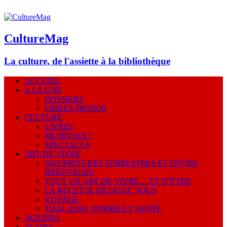
CultureMag
La culture, de l'assiette à la bibliothèque
ACCUEIL
A LA UNE
DOSSIERS
LIBRES PROPOS
CULTURE
LIVRES
MUSIQUES !
SPECTACLE
ART DE VIVRE
NOURRITURES TERRESTRES ET DIVINS
BREUVAGES
TOUT UN ART DE VIVRE… ET D’ÊTRE
LA RECETTE DE QUAT’ SOUS
VOYAGE
THALASSO, FORME ET SANTÉ
AGENDA
AGORA