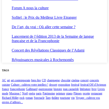
Forum A nous la culture
Sofitel : le Prix du Meilleur Livre Etranger
De l’art, du vrai : Où aller cette semaine ?
Lancement de l’édition 2013 de la Semaine de langue
française et de la Francophonie
Concert des Révélations Classiques de l’Adami
Réjouissances musicales à Rochemontès
TAGS
AC
art
art contemporain
bien être
CD
champagne
chocolat
cinéma
concert
concerts
cuisine
Culture : cultivez votre intellect !
dessert
exposition
festival
festival Off d'Avignon
france
francophonie
Gallimard
gastronomie
histoire
jean castarède
littérature
livre
Livres
mode
Musique !
Noël
opéra
paris
Patrimoine
peinture
piano
Pâques
recette
restaurant
Richard Millet
rock
roman
Spectacle
Tarn
théâtre
tourisme
vin
Voyage : cultivez vos
envies d’ailleurs...