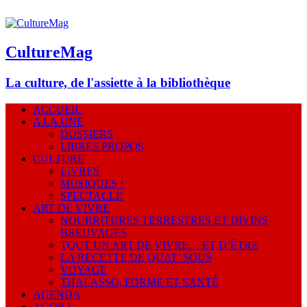
CultureMag
La culture, de l'assiette à la bibliothèque
ACCUEIL
A LA UNE
DOSSIERS
LIBRES PROPOS
CULTURE
LIVRES
MUSIQUES !
SPECTACLE
ART DE VIVRE
NOURRITURES TERRESTRES ET DIVINS
BREUVAGES
TOUT UN ART DE VIVRE… ET D’ÊTRE
LA RECETTE DE QUAT’ SOUS
VOYAGE
THALASSO, FORME ET SANTÉ
AGENDA
AGORA