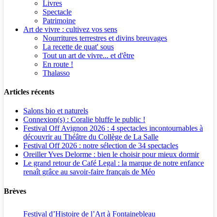
Livres
Spectacle
Patrimoine
Art de vivre : cultivez vos sens
Nourritures terrestres et divins breuvages
La recette de quat' sous
Tout un art de vivre... et d'être
En route !
Thalasso
Articles récents
Salons bio et naturels
Connexion(s) : Coralie bluffe le public !
Festival Off Avignon 2026 : 4 spectacles incontournables à
découvrir au Théâtre du Collège de La Salle
Festival Off 2026 : notre sélection de 34 spectacles
Oreiller Yves Delorme : bien le choisir pour mieux dormir
Le grand retour de Café Legal : la marque de notre enfance
renaît grâce au savoir-faire français de Méo
Brèves
Festival d’Histoire de l’Art à Fontainebleau