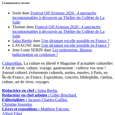
Commentaires récents
Sorin
dans
Festival Off Avignon 2026 : 4 spectacles
incontournables à découvrir au Théâtre du Collège de La
Salle
Thomas
dans
Festival Off Avignon 2026 : 4 spectacles
incontournables à découvrir au Théâtre du Collège de La
Salle
Salsa Bertin
dans
Une dictature est-elle possible en France ?
LAVAGNE
dans
Une dictature est-elle possible en France ?
Jean Louis SERIN
dans
Les poltergeists. Illusion,
hallucination ou confusion ?
CultureMag
, La culture en liberté # Magazine d’actualités culturelles
# Art de vivre, culture, voyage, gastronomie : cultivez vos sens !
Journal culturel, évènements culturels, sorties, musées, à Paris, en
Île-de-France, en France. Expositions, concerts, bibliophilie, cinéma,
culture, art de vivre, voyages.
Rédactrice en chef :
Salsa Bertin.
Rédacteur en chef adjoint :
Gilles Brochard.
Editorialistes :
Jacques Charles-Gaffiot.
Christine Sourgins
Livres et expositions :
Matthieu Falcone.
Alfred Eibel