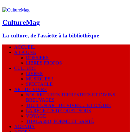
CultureMag
La culture, de l'assiette à la bibliothèque
ACCUEIL
A LA UNE
DOSSIERS
LIBRES PROPOS
CULTURE
LIVRES
MUSIQUES !
SPECTACLE
ART DE VIVRE
NOURRITURES TERRESTRES ET DIVINS
BREUVAGES
TOUT UN ART DE VIVRE… ET D’ÊTRE
LA RECETTE DE QUAT’ SOUS
VOYAGE
THALASSO, FORME ET SANTÉ
AGENDA
AGORA