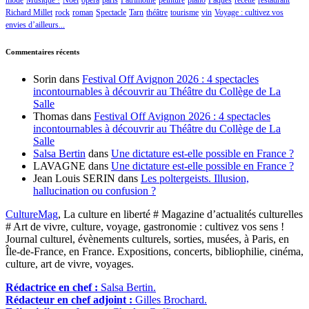
mode
Musique !
Noël
opéra
paris
Patrimoine
peinture
piano
Pâques
recette
restaurant
Richard Millet
rock
roman
Spectacle
Tarn
théâtre
tourisme
vin
Voyage : cultivez vos
envies d’ailleurs...
Commentaires récents
Sorin
dans
Festival Off Avignon 2026 : 4 spectacles
incontournables à découvrir au Théâtre du Collège de La
Salle
Thomas
dans
Festival Off Avignon 2026 : 4 spectacles
incontournables à découvrir au Théâtre du Collège de La
Salle
Salsa Bertin
dans
Une dictature est-elle possible en France ?
LAVAGNE
dans
Une dictature est-elle possible en France ?
Jean Louis SERIN
dans
Les poltergeists. Illusion,
hallucination ou confusion ?
CultureMag
, La culture en liberté # Magazine d’actualités culturelles
# Art de vivre, culture, voyage, gastronomie : cultivez vos sens !
Journal culturel, évènements culturels, sorties, musées, à Paris, en
Île-de-France, en France. Expositions, concerts, bibliophilie, cinéma,
culture, art de vivre, voyages.
Rédactrice en chef :
Salsa Bertin.
Rédacteur en chef adjoint :
Gilles Brochard.