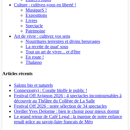
Culture : cultivez-vous en liberté !
MusiqueS !
Expositions
Livres
Spectacle
Patrimoine
Art de vivre : cultivez vos sens
Nourritures terrestres et divins breuvages
La recette de quat' sous
Tout un art de vivre... et d'être
En route !
Thalasso
Articles récents
Salons bio et naturels
Connexion(s) : Coralie bluffe le public !
Festival Off Avignon 2026 : 4 spectacles incontournables à
découvrir au Théâtre du Collège de La Salle
Festival Off 2026 : notre sélection de 34 spectacles
Oreiller Yves Delorme : bien le choisir pour mieux dormir
Le grand retour de Café Legal : la marque de notre enfance
renaît grâce au savoir-faire français de Méo