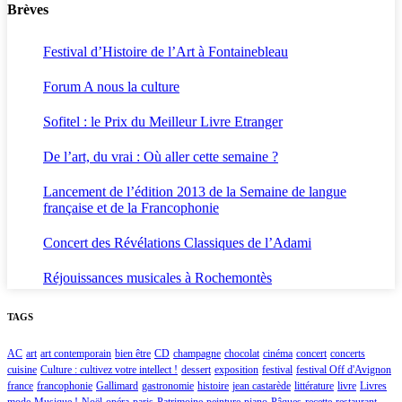
Brèves
Festival d’Histoire de l’Art à Fontainebleau
Forum A nous la culture
Sofitel : le Prix du Meilleur Livre Etranger
De l’art, du vrai : Où aller cette semaine ?
Lancement de l’édition 2013 de la Semaine de langue
française et de la Francophonie
Concert des Révélations Classiques de l’Adami
Réjouissances musicales à Rochemontès
TAGS
AC
art
art contemporain
bien être
CD
champagne
chocolat
cinéma
concert
concerts
cuisine
Culture : cultivez votre intellect !
dessert
exposition
festival
festival Off d'Avignon
france
francophonie
Gallimard
gastronomie
histoire
jean castarède
littérature
livre
Livres