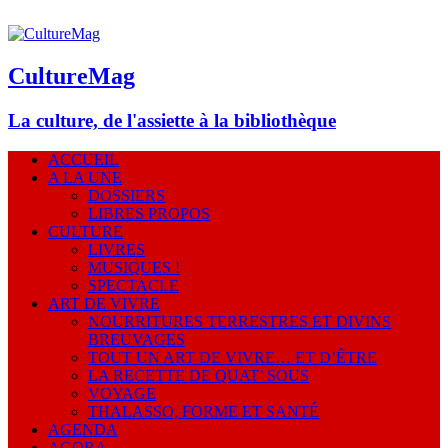
CultureMag
La culture, de l'assiette à la bibliothèque
ACCUEIL
A LA UNE
DOSSIERS
LIBRES PROPOS
CULTURE
LIVRES
MUSIQUES !
SPECTACLE
ART DE VIVRE
NOURRITURES TERRESTRES ET DIVINS
BREUVAGES
TOUT UN ART DE VIVRE… ET D’ÊTRE
LA RECETTE DE QUAT’ SOUS
VOYAGE
THALASSO, FORME ET SANTÉ
AGENDA
AGORA