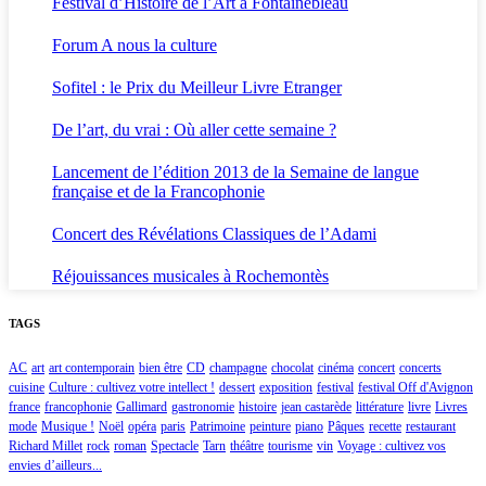
Festival d’Histoire de l’Art à Fontainebleau
Forum A nous la culture
Sofitel : le Prix du Meilleur Livre Etranger
De l’art, du vrai : Où aller cette semaine ?
Lancement de l’édition 2013 de la Semaine de langue
française et de la Francophonie
Concert des Révélations Classiques de l’Adami
Réjouissances musicales à Rochemontès
TAGS
AC
art
art contemporain
bien être
CD
champagne
chocolat
cinéma
concert
concerts
cuisine
Culture : cultivez votre intellect !
dessert
exposition
festival
festival Off d'Avignon
france
francophonie
Gallimard
gastronomie
histoire
jean castarède
littérature
livre
Livres
mode
Musique !
Noël
opéra
paris
Patrimoine
peinture
piano
Pâques
recette
restaurant
Richard Millet
rock
roman
Spectacle
Tarn
théâtre
tourisme
vin
Voyage : cultivez vos
envies d’ailleurs...