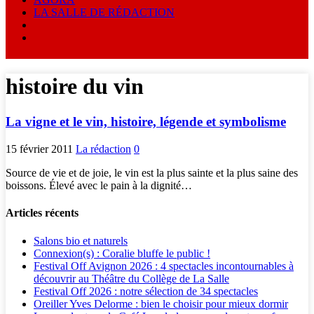
LA SALLE DE RÉDACTION
histoire du vin
La vigne et le vin, histoire, légende et symbolisme
15 février 2011
La rédaction
0
Source de vie et de joie, le vin est la plus sainte et la plus saine des
boissons. Élevé avec le pain à la dignité…
Articles récents
Salons bio et naturels
Connexion(s) : Coralie bluffe le public !
Festival Off Avignon 2026 : 4 spectacles incontournables à
découvrir au Théâtre du Collège de La Salle
Festival Off 2026 : notre sélection de 34 spectacles
Oreiller Yves Delorme : bien le choisir pour mieux dormir