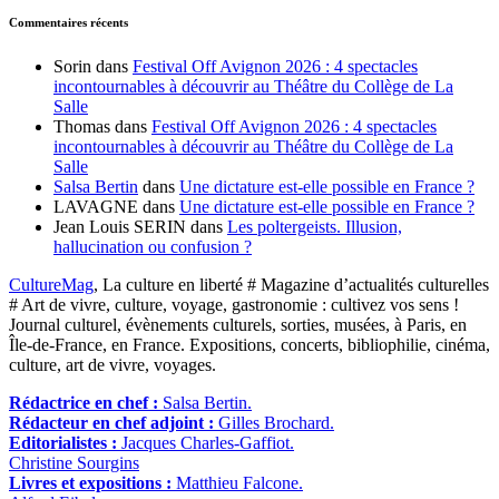
Commentaires récents
Sorin
dans
Festival Off Avignon 2026 : 4 spectacles
incontournables à découvrir au Théâtre du Collège de La
Salle
Thomas
dans
Festival Off Avignon 2026 : 4 spectacles
incontournables à découvrir au Théâtre du Collège de La
Salle
Salsa Bertin
dans
Une dictature est-elle possible en France ?
LAVAGNE
dans
Une dictature est-elle possible en France ?
Jean Louis SERIN
dans
Les poltergeists. Illusion,
hallucination ou confusion ?
CultureMag
, La culture en liberté # Magazine d’actualités culturelles
# Art de vivre, culture, voyage, gastronomie : cultivez vos sens !
Journal culturel, évènements culturels, sorties, musées, à Paris, en
Île-de-France, en France. Expositions, concerts, bibliophilie, cinéma,
culture, art de vivre, voyages.
Rédactrice en chef :
Salsa Bertin.
Rédacteur en chef adjoint :
Gilles Brochard.
Editorialistes :
Jacques Charles-Gaffiot.
Christine Sourgins
Livres et expositions :
Matthieu Falcone.