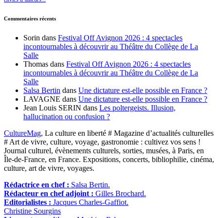
Commentaires récents
Sorin
dans
Festival Off Avignon 2026 : 4 spectacles
incontournables à découvrir au Théâtre du Collège de La
Salle
Thomas
dans
Festival Off Avignon 2026 : 4 spectacles
incontournables à découvrir au Théâtre du Collège de La
Salle
Salsa Bertin
dans
Une dictature est-elle possible en France ?
LAVAGNE
dans
Une dictature est-elle possible en France ?
Jean Louis SERIN
dans
Les poltergeists. Illusion,
hallucination ou confusion ?
CultureMag
, La culture en liberté # Magazine d’actualités culturelles
# Art de vivre, culture, voyage, gastronomie : cultivez vos sens !
Journal culturel, évènements culturels, sorties, musées, à Paris, en
Île-de-France, en France. Expositions, concerts, bibliophilie, cinéma,
culture, art de vivre, voyages.
Rédactrice en chef :
Salsa Bertin.
Rédacteur en chef adjoint :
Gilles Brochard.
Editorialistes :
Jacques Charles-Gaffiot.
Christine Sourgins