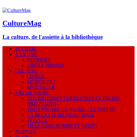
CultureMag
La culture, de l'assiette à la bibliothèque
ACCUEIL
A LA UNE
DOSSIERS
LIBRES PROPOS
CULTURE
LIVRES
MUSIQUES !
SPECTACLE
ART DE VIVRE
NOURRITURES TERRESTRES ET DIVINS
BREUVAGES
TOUT UN ART DE VIVRE… ET D’ÊTRE
LA RECETTE DE QUAT’ SOUS
VOYAGE
THALASSO, FORME ET SANTÉ
AGENDA
AGORA