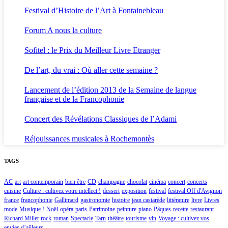
Festival d’Histoire de l’Art à Fontainebleau
Forum A nous la culture
Sofitel : le Prix du Meilleur Livre Etranger
De l’art, du vrai : Où aller cette semaine ?
Lancement de l’édition 2013 de la Semaine de langue
française et de la Francophonie
Concert des Révélations Classiques de l’Adami
Réjouissances musicales à Rochemontès
TAGS
AC
art
art contemporain
bien être
CD
champagne
chocolat
cinéma
concert
concerts
cuisine
Culture : cultivez votre intellect !
dessert
exposition
festival
festival Off d'Avignon
france
francophonie
Gallimard
gastronomie
histoire
jean castarède
littérature
livre
Livres
mode
Musique !
Noël
opéra
paris
Patrimoine
peinture
piano
Pâques
recette
restaurant
Richard Millet
rock
roman
Spectacle
Tarn
théâtre
tourisme
vin
Voyage : cultivez vos
envies d’ailleurs...