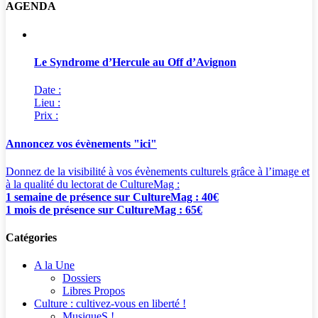
AGENDA
Le Syndrome d’Hercule au Off d’Avignon
Date :
Lieu :
Prix :
Annoncez vos évènements "ici"
Donnez de la visibilité à vos évènements culturels grâce à l’image et
à la qualité du lectorat de CultureMag :
1 semaine de présence sur CultureMag : 40€
1 mois de présence sur CultureMag : 65€
Catégories
A la Une
Dossiers
Libres Propos
Culture : cultivez-vous en liberté !
MusiqueS !