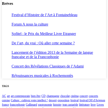
Brèves
Festival d’Histoire de l’Art à Fontainebleau
Forum A nous la culture
Sofitel : le Prix du Meilleur Livre Etranger
De l’art, du vrai : Où aller cette semaine ?
Lancement de l’édition 2013 de la Semaine de langue
française et de la Francophonie
Concert des Révélations Classiques de l’Adami
Réjouissances musicales à Rochemontès
TAGS
AC
art
art contemporain
bien être
CD
champagne
chocolat
cinéma
concert
concerts
cuisine
Culture : cultivez votre intellect !
dessert
exposition
festival
festival Off d'Avignon
france
francophonie
Gallimard
gastronomie
histoire
jean castarède
littérature
livre
Livres