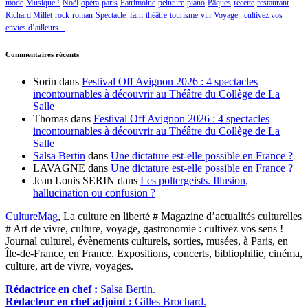
mode
Musique !
Noël
opéra
paris
Patrimoine
peinture
piano
Pâques
recette
restaurant
Richard Millet
rock
roman
Spectacle
Tarn
théâtre
tourisme
vin
Voyage : cultivez vos
envies d’ailleurs...
Commentaires récents
Sorin
dans
Festival Off Avignon 2026 : 4 spectacles
incontournables à découvrir au Théâtre du Collège de La
Salle
Thomas
dans
Festival Off Avignon 2026 : 4 spectacles
incontournables à découvrir au Théâtre du Collège de La
Salle
Salsa Bertin
dans
Une dictature est-elle possible en France ?
LAVAGNE
dans
Une dictature est-elle possible en France ?
Jean Louis SERIN
dans
Les poltergeists. Illusion,
hallucination ou confusion ?
CultureMag
, La culture en liberté # Magazine d’actualités culturelles
# Art de vivre, culture, voyage, gastronomie : cultivez vos sens !
Journal culturel, évènements culturels, sorties, musées, à Paris, en
Île-de-France, en France. Expositions, concerts, bibliophilie, cinéma,
culture, art de vivre, voyages.
Rédactrice en chef :
Salsa Bertin.
Rédacteur en chef adjoint :
Gilles Brochard.