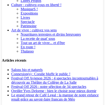
Libres Propos
Culture : cultivez-vous en liberté !
MusiqueS !
Expositions
Livres
Spectacle
Patrimoine
Art de vivre : cultivez vos sens
Nourritures terrestres et divins breuvages
La recette de quat' sous
Tout un art de vivre... et d'être
En route !
Thalasso
Articles récents
Salons bio et naturels
Connexion(s) : Coralie bluffe le public !
Festival Off Avignon 2026 : 4 spectacles incontournables à
découvrir au Théâtre du Collège de La Salle
Festival Off 2026 : notre sélection de 34 spectacles
Oreiller Yves Delorme : bien le choisir pour mieux dormir
Le grand retour de Café Legal : la marque de notre enfance
renaît grâce au savoir-faire français de Méo