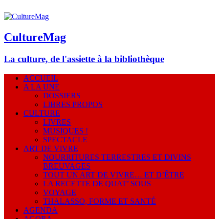
CultureMag
La culture, de l'assiette à la bibliothèque
ACCUEIL
A LA UNE
DOSSIERS
LIBRES PROPOS
CULTURE
LIVRES
MUSIQUES !
SPECTACLE
ART DE VIVRE
NOURRITURES TERRESTRES ET DIVINS
BREUVAGES
TOUT UN ART DE VIVRE… ET D’ÊTRE
LA RECETTE DE QUAT’ SOUS
VOYAGE
THALASSO, FORME ET SANTÉ
AGENDA
AGORA