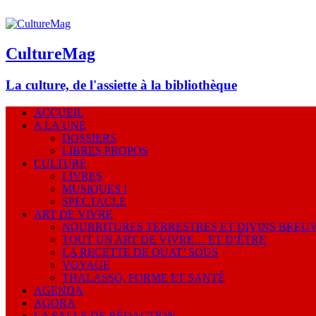
CultureMag
La culture, de l'assiette à la bibliothèque
ACCUEIL
A LA UNE
DOSSIERS
LIBRES PROPOS
CULTURE
LIVRES
MUSIQUES !
SPECTACLE
ART DE VIVRE
NOURRITURES TERRESTRES ET DIVINS BREU
TOUT UN ART DE VIVRE… ET D’ÊTRE
LA RECETTE DE QUAT’ SOUS
VOYAGE
THALASSO, FORME ET SANTÉ
AGENDA
AGORA
LA SALLE DE RÉDACTION