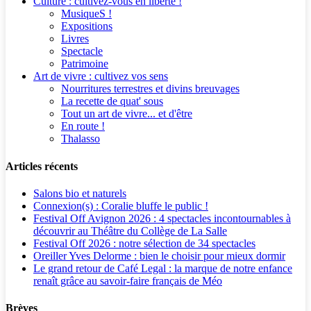
Culture : cultivez-vous en liberté !
MusiqueS !
Expositions
Livres
Spectacle
Patrimoine
Art de vivre : cultivez vos sens
Nourritures terrestres et divins breuvages
La recette de quat' sous
Tout un art de vivre... et d'être
En route !
Thalasso
Articles récents
Salons bio et naturels
Connexion(s) : Coralie bluffe le public !
Festival Off Avignon 2026 : 4 spectacles incontournables à
découvrir au Théâtre du Collège de La Salle
Festival Off 2026 : notre sélection de 34 spectacles
Oreiller Yves Delorme : bien le choisir pour mieux dormir
Le grand retour de Café Legal : la marque de notre enfance
renaît grâce au savoir-faire français de Méo
Brèves