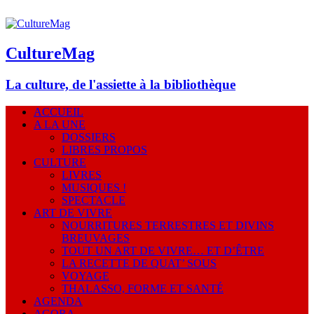
CultureMag
La culture, de l'assiette à la bibliothèque
ACCUEIL
A LA UNE
DOSSIERS
LIBRES PROPOS
CULTURE
LIVRES
MUSIQUES !
SPECTACLE
ART DE VIVRE
NOURRITURES TERRESTRES ET DIVINS
BREUVAGES
TOUT UN ART DE VIVRE… ET D’ÊTRE
LA RECETTE DE QUAT’ SOUS
VOYAGE
THALASSO, FORME ET SANTÉ
AGENDA
AGORA