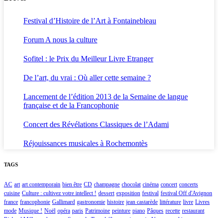
Festival d’Histoire de l’Art à Fontainebleau
Forum A nous la culture
Sofitel : le Prix du Meilleur Livre Etranger
De l’art, du vrai : Où aller cette semaine ?
Lancement de l’édition 2013 de la Semaine de langue
française et de la Francophonie
Concert des Révélations Classiques de l’Adami
Réjouissances musicales à Rochemontès
TAGS
AC
art
art contemporain
bien être
CD
champagne
chocolat
cinéma
concert
concerts
cuisine
Culture : cultivez votre intellect !
dessert
exposition
festival
festival Off d'Avignon
france
francophonie
Gallimard
gastronomie
histoire
jean castarède
littérature
livre
Livres
mode
Musique !
Noël
opéra
paris
Patrimoine
peinture
piano
Pâques
recette
restaurant