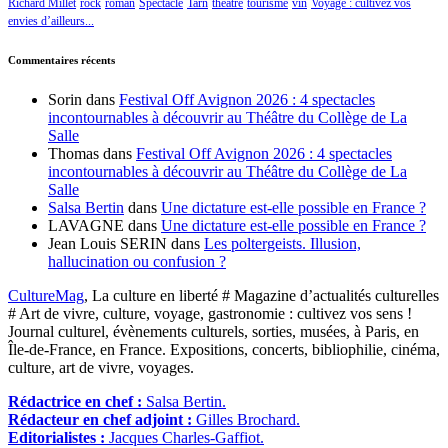
Richard Millet
rock
roman
Spectacle
Tarn
théâtre
tourisme
vin
Voyage : cultivez vos
envies d’ailleurs...
Commentaires récents
Sorin
dans
Festival Off Avignon 2026 : 4 spectacles
incontournables à découvrir au Théâtre du Collège de La
Salle
Thomas
dans
Festival Off Avignon 2026 : 4 spectacles
incontournables à découvrir au Théâtre du Collège de La
Salle
Salsa Bertin
dans
Une dictature est-elle possible en France ?
LAVAGNE
dans
Une dictature est-elle possible en France ?
Jean Louis SERIN
dans
Les poltergeists. Illusion,
hallucination ou confusion ?
CultureMag
, La culture en liberté # Magazine d’actualités culturelles
# Art de vivre, culture, voyage, gastronomie : cultivez vos sens !
Journal culturel, évènements culturels, sorties, musées, à Paris, en
Île-de-France, en France. Expositions, concerts, bibliophilie, cinéma,
culture, art de vivre, voyages.
Rédactrice en chef :
Salsa Bertin.
Rédacteur en chef adjoint :
Gilles Brochard.
Editorialistes :
Jacques Charles-Gaffiot.