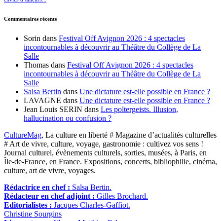
Commentaires récents
Sorin
dans
Festival Off Avignon 2026 : 4 spectacles
incontournables à découvrir au Théâtre du Collège de La
Salle
Thomas
dans
Festival Off Avignon 2026 : 4 spectacles
incontournables à découvrir au Théâtre du Collège de La
Salle
Salsa Bertin
dans
Une dictature est-elle possible en France ?
LAVAGNE
dans
Une dictature est-elle possible en France ?
Jean Louis SERIN
dans
Les poltergeists. Illusion,
hallucination ou confusion ?
CultureMag
, La culture en liberté # Magazine d’actualités culturelles
# Art de vivre, culture, voyage, gastronomie : cultivez vos sens !
Journal culturel, évènements culturels, sorties, musées, à Paris, en
Île-de-France, en France. Expositions, concerts, bibliophilie, cinéma,
culture, art de vivre, voyages.
Rédactrice en chef :
Salsa Bertin.
Rédacteur en chef adjoint :
Gilles Brochard.
Editorialistes :
Jacques Charles-Gaffiot.
Christine Sourgins