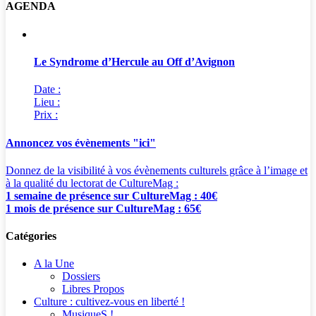
AGENDA
Le Syndrome d’Hercule au Off d’Avignon
Date :
Lieu :
Prix :
Annoncez vos évènements "ici"
Donnez de la visibilité à vos évènements culturels grâce à l’image et
à la qualité du lectorat de CultureMag :
1 semaine de présence sur CultureMag : 40€
1 mois de présence sur CultureMag : 65€
Catégories
A la Une
Dossiers
Libres Propos
Culture : cultivez-vous en liberté !
MusiqueS !