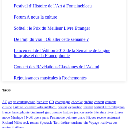
Festival d’Histoire de l’Art à Fontainebleau
Forum A nous la culture
Sofitel : le Prix du Meilleur Livre Etranger
De l’art, du vrai : Où aller cette semaine ?
Lancement de l’édition 2013 de la Semaine de langue
française et de la Francophonie
Concert des Révélations Classiques de l’Adami
Réjouissances musicales à Rochemontès
TAGS
AC
art
art contemporain
bien être
CD
champagne
chocolat
cinéma
concert
concerts
cuisine
Culture : cultivez votre intellect !
dessert
exposition
festival
festival Off d'Avignon
france
francophonie
Gallimard
gastronomie
histoire
jean castarède
littérature
livre
Livres
mode
Musique !
Noël
opéra
paris
Patrimoine
peinture
piano
Pâques
recette
restaurant
Richard Millet
rock
roman
Spectacle
Tarn
théâtre
tourisme
vin
Voyage : cultivez vos
envies d’ailleurs...