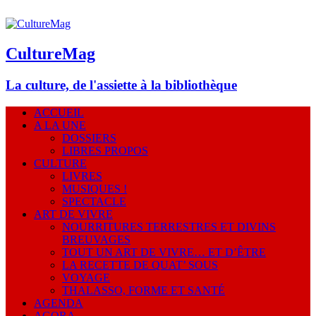
CultureMag
La culture, de l'assiette à la bibliothèque
ACCUEIL
A LA UNE
DOSSIERS
LIBRES PROPOS
CULTURE
LIVRES
MUSIQUES !
SPECTACLE
ART DE VIVRE
NOURRITURES TERRESTRES ET DIVINS
BREUVAGES
TOUT UN ART DE VIVRE… ET D’ÊTRE
LA RECETTE DE QUAT’ SOUS
VOYAGE
THALASSO, FORME ET SANTÉ
AGENDA
AGORA