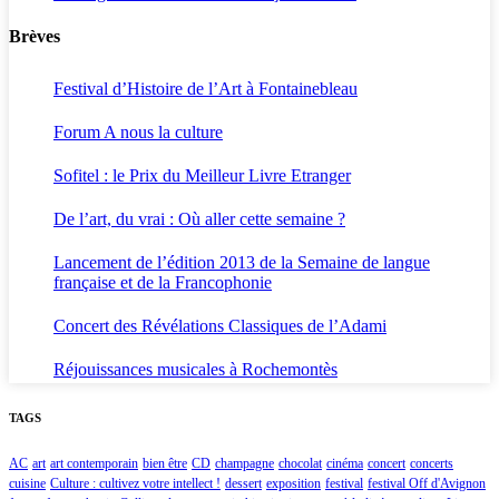
Brèves
Festival d’Histoire de l’Art à Fontainebleau
Forum A nous la culture
Sofitel : le Prix du Meilleur Livre Etranger
De l’art, du vrai : Où aller cette semaine ?
Lancement de l’édition 2013 de la Semaine de langue
française et de la Francophonie
Concert des Révélations Classiques de l’Adami
Réjouissances musicales à Rochemontès
TAGS
AC
art
art contemporain
bien être
CD
champagne
chocolat
cinéma
concert
concerts
cuisine
Culture : cultivez votre intellect !
dessert
exposition
festival
festival Off d'Avignon