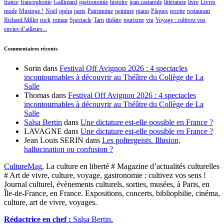
france
francophonie
Gallimard
gastronomie
histoire
jean castarède
littérature
livre
Livres
mode
Musique !
Noël
opéra
paris
Patrimoine
peinture
piano
Pâques
recette
restaurant
Richard Millet
rock
roman
Spectacle
Tarn
théâtre
tourisme
vin
Voyage : cultivez vos
envies d’ailleurs...
Commentaires récents
Sorin
dans
Festival Off Avignon 2026 : 4 spectacles
incontournables à découvrir au Théâtre du Collège de La
Salle
Thomas
dans
Festival Off Avignon 2026 : 4 spectacles
incontournables à découvrir au Théâtre du Collège de La
Salle
Salsa Bertin
dans
Une dictature est-elle possible en France ?
LAVAGNE
dans
Une dictature est-elle possible en France ?
Jean Louis SERIN
dans
Les poltergeists. Illusion,
hallucination ou confusion ?
CultureMag
, La culture en liberté # Magazine d’actualités culturelles
# Art de vivre, culture, voyage, gastronomie : cultivez vos sens !
Journal culturel, évènements culturels, sorties, musées, à Paris, en
Île-de-France, en France. Expositions, concerts, bibliophilie, cinéma,
culture, art de vivre, voyages.
Rédactrice en chef :
Salsa Bertin.