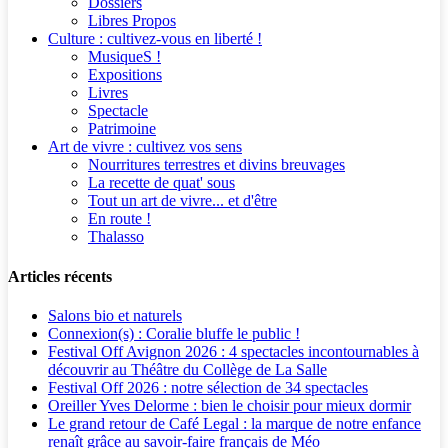
Dossiers
Libres Propos
Culture : cultivez-vous en liberté !
MusiqueS !
Expositions
Livres
Spectacle
Patrimoine
Art de vivre : cultivez vos sens
Nourritures terrestres et divins breuvages
La recette de quat' sous
Tout un art de vivre... et d'être
En route !
Thalasso
Articles récents
Salons bio et naturels
Connexion(s) : Coralie bluffe le public !
Festival Off Avignon 2026 : 4 spectacles incontournables à
découvrir au Théâtre du Collège de La Salle
Festival Off 2026 : notre sélection de 34 spectacles
Oreiller Yves Delorme : bien le choisir pour mieux dormir
Le grand retour de Café Legal : la marque de notre enfance
renaît grâce au savoir-faire français de Méo