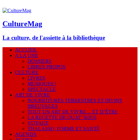
CultureMag
La culture, de l'assiette à la bibliothèque
ACCUEIL
A LA UNE
DOSSIERS
LIBRES PROPOS
CULTURE
LIVRES
MUSIQUES !
SPECTACLE
ART DE VIVRE
NOURRITURES TERRESTRES ET DIVINS
BREUVAGES
TOUT UN ART DE VIVRE… ET D’ÊTRE
LA RECETTE DE QUAT’ SOUS
VOYAGE
THALASSO, FORME ET SANTÉ
AGENDA
AGORA