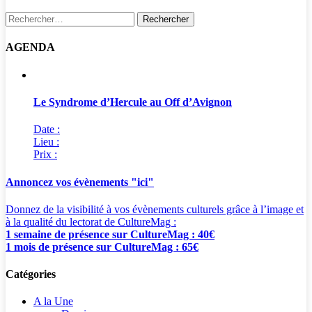
Rechercher :
AGENDA
Le Syndrome d’Hercule au Off d’Avignon
Date :
Lieu :
Prix :
Annoncez vos évènements "ici"
Donnez de la visibilité à vos évènements culturels grâce à l’image et
à la qualité du lectorat de CultureMag :
1 semaine de présence sur CultureMag : 40€
1 mois de présence sur CultureMag : 65€
Catégories
A la Une