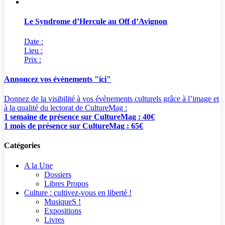
Le Syndrome d’Hercule au Off d’Avignon
Date :
Lieu :
Prix :
Annoncez vos évènements "ici"
Donnez de la visibilité à vos évènements culturels grâce à l’image et
à la qualité du lectorat de CultureMag :
1 semaine de présence sur CultureMag : 40€
1 mois de présence sur CultureMag : 65€
Catégories
A la Une
Dossiers
Libres Propos
Culture : cultivez-vous en liberté !
MusiqueS !
Expositions
Livres