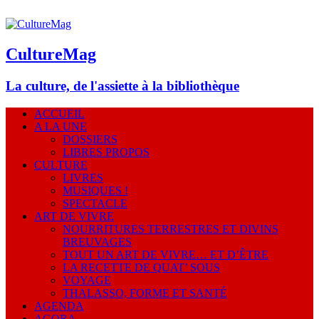
CultureMag
La culture, de l'assiette à la bibliothèque
ACCUEIL
A LA UNE
DOSSIERS
LIBRES PROPOS
CULTURE
LIVRES
MUSIQUES !
SPECTACLE
ART DE VIVRE
NOURRITURES TERRESTRES ET DIVINS
BREUVAGES
TOUT UN ART DE VIVRE… ET D’ÊTRE
LA RECETTE DE QUAT’ SOUS
VOYAGE
THALASSO, FORME ET SANTÉ
AGENDA
AGORA