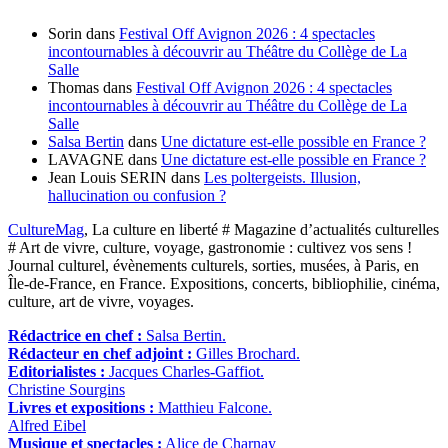
Sorin
dans
Festival Off Avignon 2026 : 4 spectacles
incontournables à découvrir au Théâtre du Collège de La
Salle
Thomas
dans
Festival Off Avignon 2026 : 4 spectacles
incontournables à découvrir au Théâtre du Collège de La
Salle
Salsa Bertin
dans
Une dictature est-elle possible en France ?
LAVAGNE
dans
Une dictature est-elle possible en France ?
Jean Louis SERIN
dans
Les poltergeists. Illusion,
hallucination ou confusion ?
CultureMag
, La culture en liberté # Magazine d’actualités culturelles
# Art de vivre, culture, voyage, gastronomie : cultivez vos sens !
Journal culturel, évènements culturels, sorties, musées, à Paris, en
Île-de-France, en France. Expositions, concerts, bibliophilie, cinéma,
culture, art de vivre, voyages.
Rédactrice en chef :
Salsa Bertin.
Rédacteur en chef adjoint :
Gilles Brochard.
Editorialistes :
Jacques Charles-Gaffiot.
Christine Sourgins
Livres et expositions :
Matthieu Falcone.
Alfred Eibel
Musique et spectacles :
Alice de Charnay