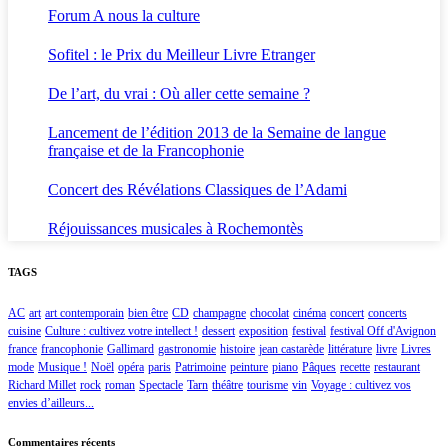
Forum A nous la culture
Sofitel : le Prix du Meilleur Livre Etranger
De l’art, du vrai : Où aller cette semaine ?
Lancement de l’édition 2013 de la Semaine de langue
française et de la Francophonie
Concert des Révélations Classiques de l’Adami
Réjouissances musicales à Rochemontès
TAGS
AC
art
art contemporain
bien être
CD
champagne
chocolat
cinéma
concert
concerts
cuisine
Culture : cultivez votre intellect !
dessert
exposition
festival
festival Off d'Avignon
france
francophonie
Gallimard
gastronomie
histoire
jean castarède
littérature
livre
Livres
mode
Musique !
Noël
opéra
paris
Patrimoine
peinture
piano
Pâques
recette
restaurant
Richard Millet
rock
roman
Spectacle
Tarn
théâtre
tourisme
vin
Voyage : cultivez vos
envies d’ailleurs...
Commentaires récents