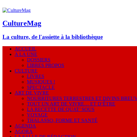
CultureMag
La culture, de l'assiette à la bibliothèque
ACCUEIL
A LA UNE
DOSSIERS
LIBRES PROPOS
CULTURE
LIVRES
MUSIQUES !
SPECTACLE
ART DE VIVRE
NOURRITURES TERRESTRES ET DIVINS BREU
TOUT UN ART DE VIVRE… ET D’ÊTRE
LA RECETTE DE QUAT’ SOUS
VOYAGE
THALASSO, FORME ET SANTÉ
AGENDA
AGORA
LA SALLE DE RÉDACTION