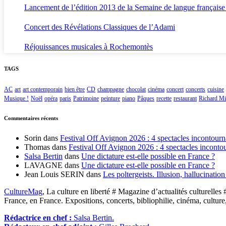
Lancement de l’édition 2013 de la Semaine de langue française
Concert des Révélations Classiques de l’Adami
Réjouissances musicales à Rochemontès
TAGS
AC
art
art contemporain
bien être
CD
champagne
chocolat
cinéma
concert
concerts
cuisine
Musique !
Noël
opéra
paris
Patrimoine
peinture
piano
Pâques
recette
restaurant
Richard Mil
Commentaires récents
Sorin
dans
Festival Off Avignon 2026 : 4 spectacles incontourn
Thomas
dans
Festival Off Avignon 2026 : 4 spectacles inconto
Salsa Bertin
dans
Une dictature est-elle possible en France ?
LAVAGNE
dans
Une dictature est-elle possible en France ?
Jean Louis SERIN
dans
Les poltergeists. Illusion, hallucinatio
CultureMag
, La culture en liberté # Magazine d’actualités culturelles 
France, en France. Expositions, concerts, bibliophilie, cinéma, culture
Rédactrice en chef :
Salsa Bertin.