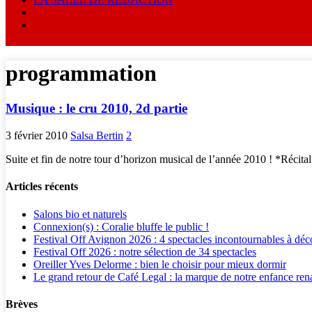
programmation
Musique : le cru 2010, 2d partie
3 février 2010
Salsa Bertin
2
Suite et fin de notre tour d’horizon musical de l’année 2010 ! *Récital
Articles récents
Salons bio et naturels
Connexion(s) : Coralie bluffe le public !
Festival Off Avignon 2026 : 4 spectacles incontournables à déc
Festival Off 2026 : notre sélection de 34 spectacles
Oreiller Yves Delorme : bien le choisir pour mieux dormir
Le grand retour de Café Legal : la marque de notre enfance rena
Brèves