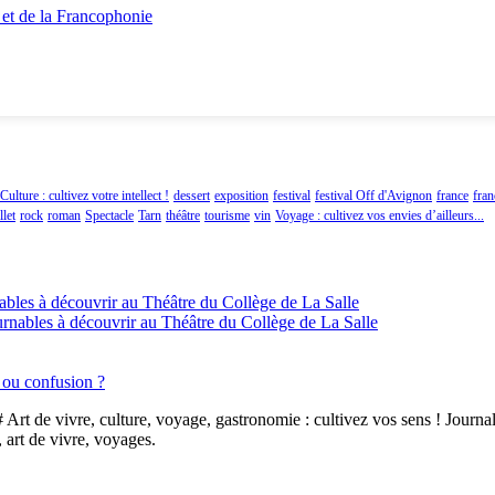
 et de la Francophonie
Culture : cultivez votre intellect !
dessert
exposition
festival
festival Off d'Avignon
france
fra
let
rock
roman
Spectacle
Tarn
théâtre
tourisme
vin
Voyage : cultivez vos envies d’ailleurs...
ables à découvrir au Théâtre du Collège de La Salle
urnables à découvrir au Théâtre du Collège de La Salle
n ou confusion ?
# Art de vivre, culture, voyage, gastronomie : cultivez vos sens ! Journal
, art de vivre, voyages.