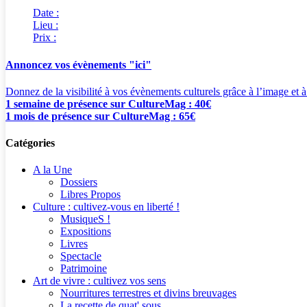
Date :
Lieu :
Prix :
Annoncez vos évènements "ici"
Donnez de la visibilité à vos évènements culturels grâce à l’image et à
1 semaine de présence sur CultureMag : 40€
1 mois de présence sur CultureMag : 65€
Catégories
A la Une
Dossiers
Libres Propos
Culture : cultivez-vous en liberté !
MusiqueS !
Expositions
Livres
Spectacle
Patrimoine
Art de vivre : cultivez vos sens
Nourritures terrestres et divins breuvages
La recette de quat' sous