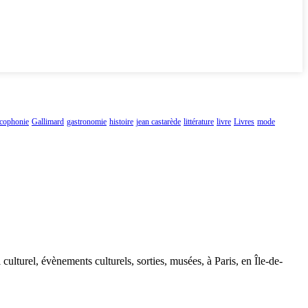
ncophonie
Gallimard
gastronomie
histoire
jean castarède
littérature
livre
Livres
mode
 culturel, évènements culturels, sorties, musées, à Paris, en Île-de-