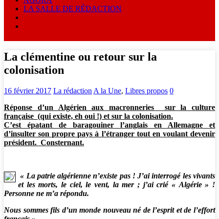
LA SALLE DE RÉDACTION
La clémentine ou retour sur la
colonisation
16 février 2017
La rédaction
A la Une
,
Libres propos
0
Réponse d’un Algérien aux macronneries sur la culture
française (qui existe, eh oui !) et sur la colonisation.
C’est épatant de baragouiner l’anglais en Allemagne et
d’insulter son propre pays à l’étranger tout en voulant devenir
président. Consternant.
« La patrie algérienne n’existe pas ! J’ai interrogé les vivants
et les morts, le ciel, le vent, la mer ; j’ai crié « Algérie » !
Personne ne m’a répondu.
Nous sommes fils d’un monde nouveau né de l’esprit et de l’effort
français »