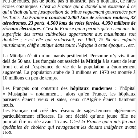
Peu de routes, pas de ports, pas d’industrie, pas d’hôpitaux, de rares
écoles coraniques.
C’est la France qui a donné une existence à ce
qui n’était qu’une juxtaposition de tribus vaguement gouvernées par
les Turcs.
La France a construit 2.000 kms de réseaux routiers, 32
aérodromes, 23 ports, 4.500 kms de voies ferrées, 4.950 millions de
réseaux électriques
. C’est la France qui a permis qu’en cent ans, la
superficie des terres cultivables appartenant aux musulmans soit
doublée ; c’est elle qui scolarisait, en 1960, 75 % des enfants
musulmans, chiffre unique dans toute l’Afrique à cette époque… etc.
La Mitidja n’était qu’un marais pestilentiel. Personne n’y vivait au
delà de 50 ans. Les français ont asséché
la Mitidja
à la sueur de leur
front et ainsi l’espérance de vie de la population a énormément
augmenté. La population arabe de 3 millions en 1970 est montée à
10 millions en peu de temps.
Les Français ont construit des
hôpitaux modernes
: l’hôpital
« Mustapha » notamment… alors qu’en France, les hôpitaux
parisiens étaient vieux et sales, ceux d’Algérie étaient flambant
neufs.
Les Français ont créé des réseaux de sages-femmes algériennes
particulièrement efficaces. Ils ont décidé qu’une jeune fille ne
pourrait être mariée avant 15 ans.
C’est la France qui a mis fin aux
épidémies de choléra qui ravageaient les douars indigènes avant
1830.