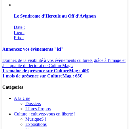
Le Syndrome d’Hercule au Off d’Avignon
Date :
Lieu :
Prix :
Annoncez vos évènements "ici"
Donnez de la visibilité à vos évènements culturels grâce à l’image et
à la qualité du lectorat de CultureMag :
1 semaine de présence sur CultureMag : 40€
1 mois de présence sur CultureMag : 65€
Catégories
A la Une
Dossiers
Libres Propos
Culture : cultivez-vous en liberté !
MusiqueS !
Expositions