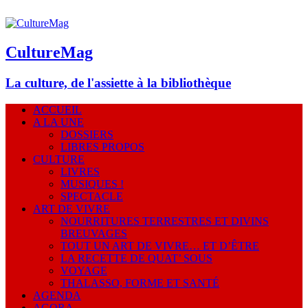
CultureMag
La culture, de l'assiette à la bibliothèque
ACCUEIL
A LA UNE
DOSSIERS
LIBRES PROPOS
CULTURE
LIVRES
MUSIQUES !
SPECTACLE
ART DE VIVRE
NOURRITURES TERRESTRES ET DIVINS
BREUVAGES
TOUT UN ART DE VIVRE… ET D’ÊTRE
LA RECETTE DE QUAT’ SOUS
VOYAGE
THALASSO, FORME ET SANTÉ
AGENDA
AGORA