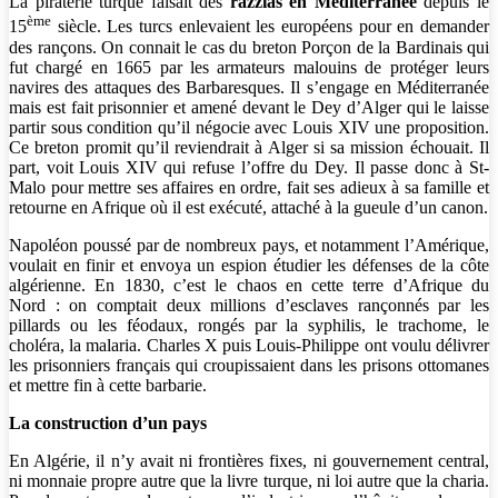
La piraterie turque faisait des
razzias en Méditerranée
depuis le
ème
15
siècle. Les turcs enlevaient les européens pour en demander
des rançons. On connait le cas du breton Porçon de la Bardinais qui
fut chargé en 1665 par les armateurs malouins de protéger leurs
navires des attaques des Barbaresques. Il s’engage en Méditerranée
mais est fait prisonnier et amené devant le Dey d’Alger qui le laisse
partir sous condition qu’il négocie avec Louis XIV une proposition.
Ce breton promit qu’il reviendrait à Alger si sa mission échouait. Il
part, voit Louis XIV qui refuse l’offre du Dey. Il passe donc à St-
Malo pour mettre ses affaires en ordre, fait ses adieux à sa famille et
retourne en Afrique où il est exécuté, attaché à la gueule d’un canon.
Napoléon poussé par de nombreux pays, et notamment l’Amérique,
voulait en finir et envoya un espion étudier les défenses de la côte
algérienne. En 1830, c’est le chaos en cette terre d’Afrique du
Nord : on comptait deux millions d’esclaves rançonnés par les
pillards ou les féodaux, rongés par la syphilis, le trachome, le
choléra, la malaria. Charles X puis Louis-Philippe ont voulu délivrer
les prisonniers français qui croupissaient dans les prisons ottomanes
et mettre fin à cette barbarie.
La construction d’un pays
En Algérie, il n’y avait ni frontières fixes, ni gouvernement central,
ni monnaie propre autre que la livre turque, ni loi autre que la charia.