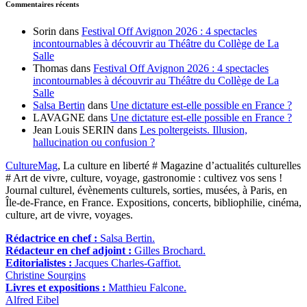
Commentaires récents
Sorin
dans
Festival Off Avignon 2026 : 4 spectacles
incontournables à découvrir au Théâtre du Collège de La
Salle
Thomas
dans
Festival Off Avignon 2026 : 4 spectacles
incontournables à découvrir au Théâtre du Collège de La
Salle
Salsa Bertin
dans
Une dictature est-elle possible en France ?
LAVAGNE
dans
Une dictature est-elle possible en France ?
Jean Louis SERIN
dans
Les poltergeists. Illusion,
hallucination ou confusion ?
CultureMag
, La culture en liberté # Magazine d’actualités culturelles
# Art de vivre, culture, voyage, gastronomie : cultivez vos sens !
Journal culturel, évènements culturels, sorties, musées, à Paris, en
Île-de-France, en France. Expositions, concerts, bibliophilie, cinéma,
culture, art de vivre, voyages.
Rédactrice en chef :
Salsa Bertin.
Rédacteur en chef adjoint :
Gilles Brochard.
Editorialistes :
Jacques Charles-Gaffiot.
Christine Sourgins
Livres et expositions :
Matthieu Falcone.
Alfred Eibel