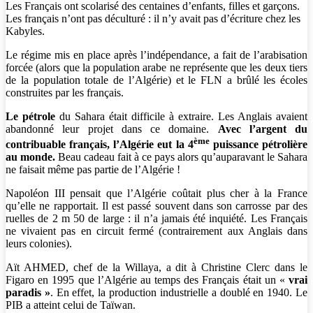
Les Français ont scolarisé des centaines d’enfants, filles et garçons.
Les français n’ont pas déculturé : il n’y avait pas d’écriture chez les
Kabyles.
Le régime mis en place après l’indépendance, a fait de l’arabisation
forcée (alors que la population arabe ne représente que les deux tiers
de la population totale de l’Algérie) et le FLN a brûlé les écoles
construites par les français.
Le pétrole
du Sahara était difficile à extraire. Les Anglais avaient
abandonné leur projet dans ce domaine.
Avec l’argent du
ème
contribuable français, l’Algérie
eut la 4
puissance pétrolière
au monde.
Beau cadeau fait à ce pays alors qu’auparavant le Sahara
ne faisait même pas partie de l’Algérie !
Napoléon III pensait que l’Algérie coûtait plus cher à la France
qu’elle ne rapportait. Il est passé souvent dans son carrosse par des
ruelles de 2 m 50 de large : il n’a jamais été inquiété. Les Français
ne vivaient pas en circuit fermé (contrairement aux Anglais dans
leurs colonies).
Aït AHMED, chef de la Willaya, a dit à Christine Clerc dans le
Figaro en 1995 que l’Algérie au temps des Français était un «
vrai
paradis »
. En effet, la production industrielle a doublé en 1940. Le
PIB a atteint celui de Taïwan.