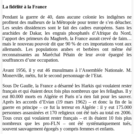
La fidélité à la France
Pendant la guerre de 40, dans aucune colonie les indigènes ne
profitent des malheurs de la Métropole pour tenter de s’en détacher.
Les seules dissidences sont le fait des cadres européens. Sans les
arachides de Dakar, les engrais phosphatés d’Afrique du Nord,
l’apport des primeurs du Maghreb, la France aurait crevé de faim…
mais le nouveau pouvoir dit que 90 % de ces importations vont aux
allemands. Les populations arabes et berbères ont même été
reconnaissantes au Maréchal Pétain de leur avoir épargné les
souffrances d’une occupation.
Avant 1956, il y eut 46 musulmans à l’Assemblée Nationale. M.
Monerville, métis, fut le second personnage de l’Etat.
Sous De Gaulle, la France a désarmé les Harkis qui voulaient rester
français et qui étaient deux fois plus nombreux que les fellaghas. Il y
eut 80.000 morts en Algérie et Paris n’a rien fait pour les sauver.
Après les accords d’Evian (19 mars 1962) – et donc la fin de la
guerre en principe – ce fut la terreur en Algérie : il y eut 175.000
personnes assassinées et 170 religieux ont été tués au total en 2006.
Tous ceux qui voulaient rester français – et ils étaient 10 fois plus
nombreux que les pro-FLN – ont été systématiquement tués,
souvent sauvagement égorgés y compris femmes et enfants.