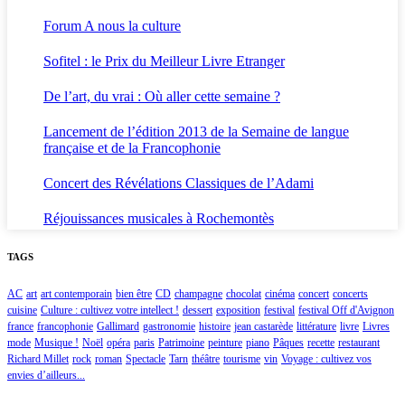
Forum A nous la culture
Sofitel : le Prix du Meilleur Livre Etranger
De l’art, du vrai : Où aller cette semaine ?
Lancement de l’édition 2013 de la Semaine de langue
française et de la Francophonie
Concert des Révélations Classiques de l’Adami
Réjouissances musicales à Rochemontès
TAGS
AC
art
art contemporain
bien être
CD
champagne
chocolat
cinéma
concert
concerts
cuisine
Culture : cultivez votre intellect !
dessert
exposition
festival
festival Off d'Avignon
france
francophonie
Gallimard
gastronomie
histoire
jean castarède
littérature
livre
Livres
mode
Musique !
Noël
opéra
paris
Patrimoine
peinture
piano
Pâques
recette
restaurant
Richard Millet
rock
roman
Spectacle
Tarn
théâtre
tourisme
vin
Voyage : cultivez vos
envies d’ailleurs...