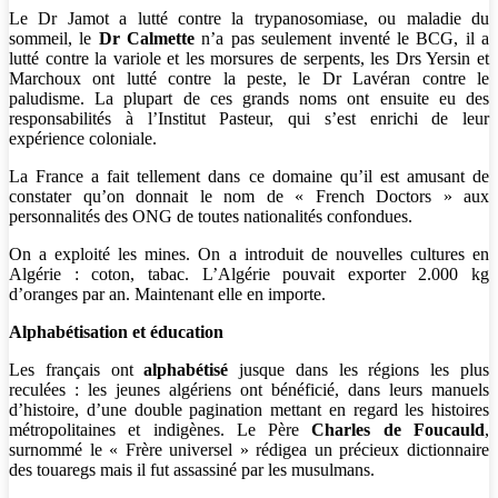
Le Dr Jamot a lutté contre la trypanosomiase, ou maladie du
sommeil, le
Dr Calmette
n’a pas seulement inventé le BCG, il a
lutté contre la variole et les morsures de serpents, les Drs Yersin et
Marchoux ont lutté contre la peste, le Dr Lavéran contre le
paludisme. La plupart de ces grands noms ont ensuite eu des
responsabilités à l’Institut Pasteur, qui s’est enrichi de leur
expérience coloniale.
La France a fait tellement dans ce domaine qu’il est amusant de
constater qu’on donnait le nom de « French Doctors » aux
personnalités des ONG de toutes nationalités confondues.
On a exploité les mines. On a introduit de nouvelles cultures en
Algérie : coton, tabac. L’Algérie pouvait exporter 2.000 kg
d’oranges par an. Maintenant elle en importe.
Alphabétisation et éducation
Les français ont
alphabétisé
jusque dans les régions les plus
reculées : les jeunes algériens ont bénéficié, dans leurs manuels
d’histoire, d’une double pagination mettant en regard les histoires
métropolitaines et indigènes. Le Père
Charles de Foucauld
,
surnommé le « Frère universel » rédigea un précieux dictionnaire
des touaregs mais il fut assassiné par les musulmans.