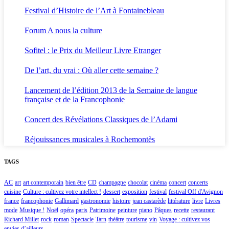
Festival d’Histoire de l’Art à Fontainebleau
Forum A nous la culture
Sofitel : le Prix du Meilleur Livre Etranger
De l’art, du vrai : Où aller cette semaine ?
Lancement de l’édition 2013 de la Semaine de langue
française et de la Francophonie
Concert des Révélations Classiques de l’Adami
Réjouissances musicales à Rochemontès
TAGS
AC
art
art contemporain
bien être
CD
champagne
chocolat
cinéma
concert
concerts
cuisine
Culture : cultivez votre intellect !
dessert
exposition
festival
festival Off d'Avignon
france
francophonie
Gallimard
gastronomie
histoire
jean castarède
littérature
livre
Livres
mode
Musique !
Noël
opéra
paris
Patrimoine
peinture
piano
Pâques
recette
restaurant
Richard Millet
rock
roman
Spectacle
Tarn
théâtre
tourisme
vin
Voyage : cultivez vos
envies d’ailleurs...