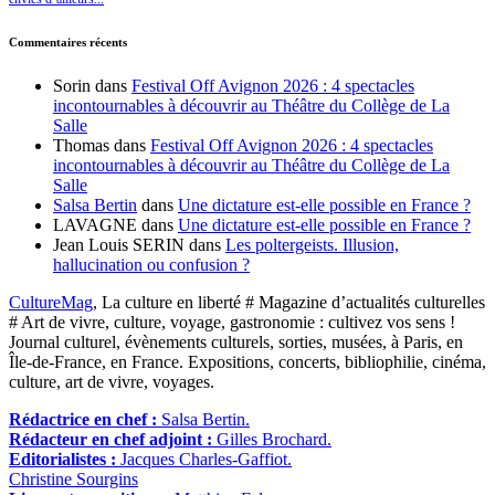
Commentaires récents
Sorin
dans
Festival Off Avignon 2026 : 4 spectacles
incontournables à découvrir au Théâtre du Collège de La
Salle
Thomas
dans
Festival Off Avignon 2026 : 4 spectacles
incontournables à découvrir au Théâtre du Collège de La
Salle
Salsa Bertin
dans
Une dictature est-elle possible en France ?
LAVAGNE
dans
Une dictature est-elle possible en France ?
Jean Louis SERIN
dans
Les poltergeists. Illusion,
hallucination ou confusion ?
CultureMag
, La culture en liberté # Magazine d’actualités culturelles
# Art de vivre, culture, voyage, gastronomie : cultivez vos sens !
Journal culturel, évènements culturels, sorties, musées, à Paris, en
Île-de-France, en France. Expositions, concerts, bibliophilie, cinéma,
culture, art de vivre, voyages.
Rédactrice en chef :
Salsa Bertin.
Rédacteur en chef adjoint :
Gilles Brochard.
Editorialistes :
Jacques Charles-Gaffiot.
Christine Sourgins