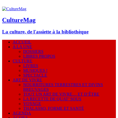
CultureMag
La culture, de l'assiette à la bibliothèque
ACCUEIL
A LA UNE
DOSSIERS
LIBRES PROPOS
CULTURE
LIVRES
MUSIQUES !
SPECTACLE
ART DE VIVRE
NOURRITURES TERRESTRES ET DIVINS
BREUVAGES
TOUT UN ART DE VIVRE… ET D’ÊTRE
LA RECETTE DE QUAT’ SOUS
VOYAGE
THALASSO, FORME ET SANTÉ
AGENDA
AGORA