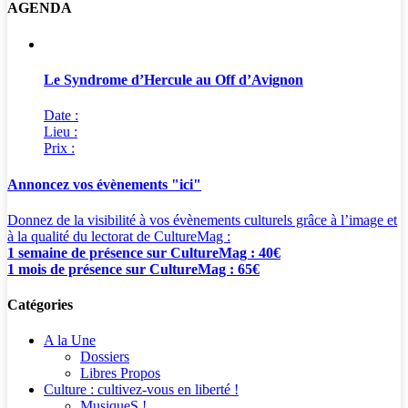
AGENDA
Le Syndrome d’Hercule au Off d’Avignon
Date :
Lieu :
Prix :
Annoncez vos évènements "ici"
Donnez de la visibilité à vos évènements culturels grâce à l’image et
à la qualité du lectorat de CultureMag :
1 semaine de présence sur CultureMag : 40€
1 mois de présence sur CultureMag : 65€
Catégories
A la Une
Dossiers
Libres Propos
Culture : cultivez-vous en liberté !
MusiqueS !